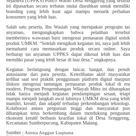
Sejahtera (UPPKS) Ponco Warno Desa Senggreng yang selama
ini dipasarkan secara terbatas mulai diarahkan untuk memiliki
branding yang lebih kuat agar mampu menarik perhatian
konsumen yang lebih luas.
Salah satu peserta, Ibu Wasiah yang merupakan pengrajin tas
anyaman, mengungkapkan bahwa pelatihan tersebut
memberinya wawasan baru mengenai pemasaran digital untuk
produk UMKM. “Setelah mengikuti kegiatan ini, saya jadi lebih
memahami cara memasarkan produk secara online. Saya
berharap tas anyaman UPPKS dapat dikenal lebih luas dan
memiliki pasar yang lebih besar di luar desa,” ungkapnya.
Kegiatan berlangsung dengan lancar, hangat, dan penuh
antusiasme dari para peserta. Keterlibatan aktif masyarakat
terlihat saat sesi praktik penggunaan platform digital maupun
diskusi mengenai tantangan pemasaran produk lokal di era
modern. Program Pengembangan Wilayah Mitra ini diharapkan
tidak hanya menjadi kegiatan pendampingan sesaat, tetapi
mampu menjadi langkah awal lahirnya UMKM desa yang lebih
mandiri, kreatif, dan adaptif terhadap perkembangan teknologi.
Kolaborasi antara perguruan tinggi dan masyarakat pun
diharapkan terus berkembang dalam mendukung penguatan
ekonomi kreatif berbasis kearifan lokal di Desa Senggreng,
Kecamatan Sumberpucung, Kabupaten Malang.
Sumber :
Annisa Anggun Luqmana