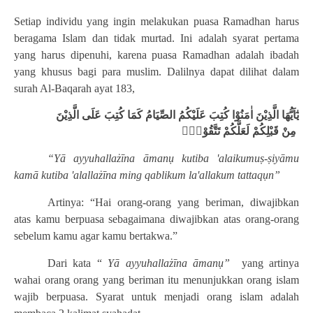
Setiap individu yang ingin melakukan puasa Ramadhan harus
beragama Islam dan tidak murtad. Ini adalah syarat pertama
yang harus dipenuhi, karena puasa Ramadhan adalah ibadah
yang khusus bagi para muslim. Dalilnya dapat dilihat dalam
surah Al-Baqarah ayat 183,
يٰٓاَيُّهَا الَّذِيْنَ اٰمَنُوْا كُتِبَ عَلَيْكُمُ الصِّيَامُ كَمَا كُتِبَ عَلَى الَّذِيْنَ
مِنْ قَبْلِكُمْ لَعَلَّكُمْ تَتَّقُوْنَۙ
“Yā ayyuhallażīna āmanụ kutiba 'alaikumuṣ-ṣiyāmu
kamā kutiba 'alallażīna ming qablikum la'allakum tattaqụn”
Artinya: “Hai orang-orang yang beriman, diwajibkan
atas kamu berpuasa sebagaimana diwajibkan atas orang-orang
sebelum kamu agar kamu bertakwa.”
Dari kata “
Yā ayyuhallażīna āmanụ”
yang artinya
wahai orang orang yang beriman itu menunjukkan orang islam
wajib berpuasa. Syarat untuk menjadi orang islam adalah