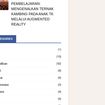
PEMBELAJARAN:
MENGENALKAN TERNAK
KAMBING PADA ANAK TK
MELALUI AUGMENTED
REALITY
EGORIES
(1)
(15)
dikan
(52)
l
(8)
ya
(6)
ensiasi
(3)
omi
(4)
(6)