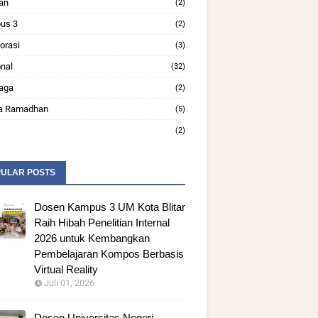
an
(2)
us 3
(2)
orasi
(3)
nal
(32)
aga
(2)
a Ramadhan
(5)
(2)
ULAR POSTS
Dosen Kampus 3 UM Kota Blitar
Raih Hibah Penelitian Internal
2026 untuk Kembangkan
Pembelajaran Kompos Berbasis
Virtual Reality
Juli 01, 2026
Dosen Universitas Negeri