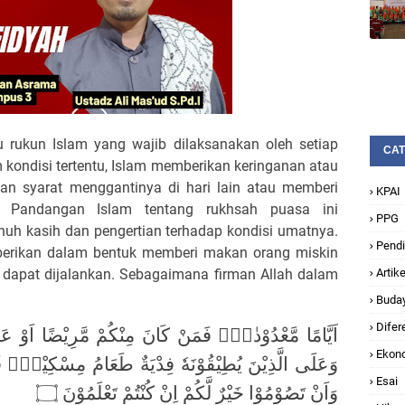
 rukun Islam yang wajib dilaksanakan oleh setiap
CAT
ondisi tertentu, Islam memberikan keringanan atau
an syarat menggantinya di hari lain atau memberi
KPAI
. Pandangan Islam tentang rukhsah puasa ini
PPG
uh kasih dan pengertian terhadap kondisi umatnya.
Pendi
berikan dalam bentuk memberi makan orang miskin
k dapat dijalankan. Sebagaimana firman Allah dalam
Artike
Buda
Difer
اَيَّامًا مَّعْدُوْدٰتٍۗ فَمَنْ كَانَ مِنْكُمْ مَّرِيْضًا اَوْ ع
Ekon
وَعَلَى الَّذِيْنَ يُطِيْقُوْنَهٗ فِدْيَةٌ طَعَامُ مِسْكِيْنٍۗ ف
Esai
وَاَنْ تَصُوْمُوْا خَيْرٌ لَّكُمْ اِنْ كُنْتُمْ تَعْلَمُوْنَ ۝