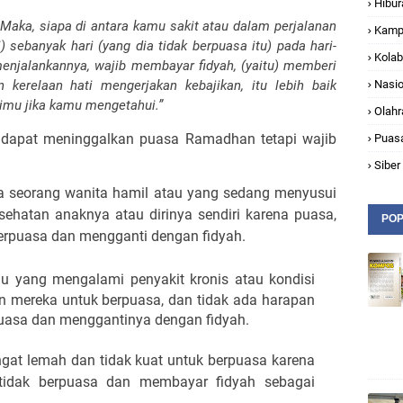
Hibur
. Maka, siapa di antara kamu sakit atau dalam perjalanan
Kamp
) sebanyak hari (yang dia tidak berpuasa itu) pada hari-
Kolab
 menjalankannya, wajib membayar fidyah, (yaitu) memberi
kerelaan hati mengerjakan kebajikan, itu lebih baik
Nasio
gimu jika kamu mengetahui.”
Olahr
g dapat meninggalkan puasa Ramadhan tetapi wajib
Puas
Siber
a seorang wanita hamil atau yang sedang menyusui
ehatan anaknya atau dirinya sendiri karena puasa,
POP
berpuasa dan mengganti dengan fidyah.
idu yang mengalami penyakit kronis atau kondisi
 mereka untuk berpuasa, dan tidak ada harapan
uasa dan menggantinya dengan fidyah.
gat lemah dan tidak kuat untuk berpuasa karena
 tidak berpuasa dan membayar fidyah sebagai