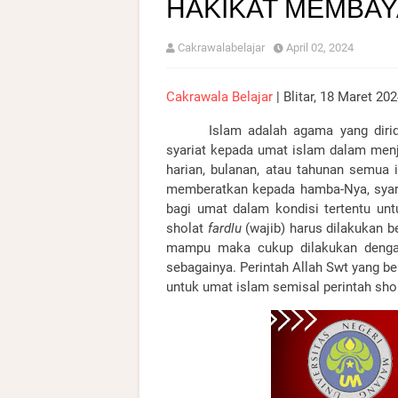
HAKIKAT MEMBAY
Cakrawalabelajar
April 02, 2024
Cakrawala Belajar
| Blitar, 18 Maret 20
Islam adalah agama yang diri
syariat kepada umat islam dalam menja
harian, bulanan, atau tahunan semua
memberatkan kepada hamba-Nya, syaria
bagi umat dalam kondisi tertentu unt
sholat
fardlu
(wajib) harus dilakukan b
mampu maka cukup dilakukan dengan
sebagainya. Perintah Allah Swt yang 
untuk umat islam semisal perintah shola